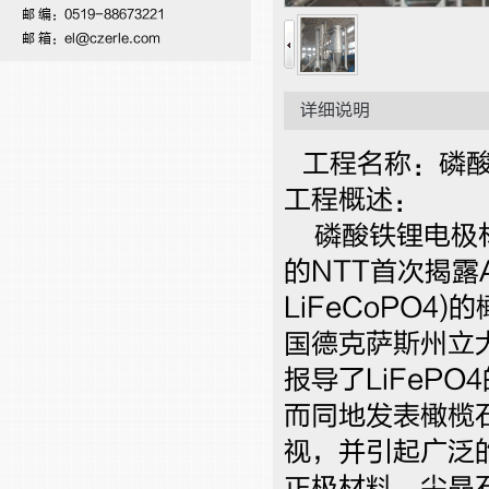
邮 编：0519-88673221
邮 箱：el@czerle.com
详细说明
工程名称：磷
工程概述：
磷酸铁锂电极材
的NTT首次揭露
LiFeCoPO4
国德克萨斯州立大学
报导了LiFeP
而同地发表橄榄石
视，并引起广泛
正极材料，尖晶石