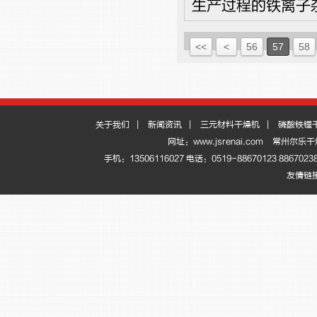
生产过程的铁离子
<<
<
56
57
58
关于我们
|
新闻资讯
|
三元材料干燥机
|
磷酸铁锂
网址：www.jsrenai.com
常州尔乐干
手机：13506116027 电话：0519-88670123 886
友情链